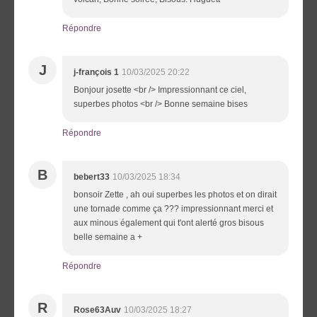
Répondre
J
j-françois 1
10/03/2025 20:22
Bonjour josette <br /> Impressionnant ce ciel,
superbes photos <br /> Bonne semaine bises
Répondre
B
bebert33
10/03/2025 18:34
bonsoir Zette , ah oui superbes les photos et on dirait
une tornade comme ça ??? impressionnant merci et
aux minous également qui t'ont alerté gros bisous
belle semaine a +
Répondre
R
Rose63Auv
10/03/2025 18:27