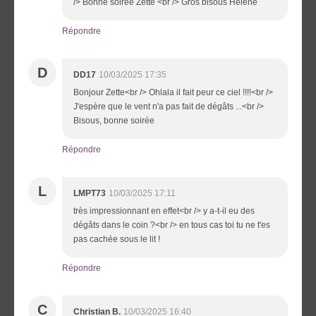
/> Bonne soirée Zette <br /> Gros bisous Hélène
Répondre
D
DD17
10/03/2025 17:35
Bonjour Zette<br /> Ohlala il fait peur ce ciel !!!!<br />
J'espère que le vent n'a pas fait de dégâts ...<br />
Bisous, bonne soirée
Répondre
L
LMPT73
10/03/2025 17:11
très impressionnant en effet<br /> y a-t-il eu des
dégâts dans le coin ?<br /> en tous cas toi tu ne t'es
pas cachée sous le lit !
Répondre
C
Christian B.
10/03/2025 16:40