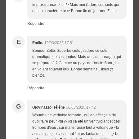
Impressionnant <br /> Mais moi j'adore ces ciels qui
ont du caractère <br /> Bonne fin de journée Zette
Répondre
E
Emile.
10/03/2025 17:51
Bonjour Zette. Superbe ciels , j'adore ce côté
dramatique de ces photos. Mais c'est un ouragan qui
se prépare là ? Comme au pays de l'oncle Sam , ils
en voient souvent eux. Bonne semaine. Bises @
bientôt.
Répondre
G
Giovinazzo Hélène
10/03/2025 17:42
Wouah une veritable tornade , oui en effet ça a de
quoi faire peur <br /> ici ça été un vent violant et des
trombes d'eau , sur ma terrasse tout a valdingué <br
/> mais pas de casse ouf ! mars fantasque .........;<br