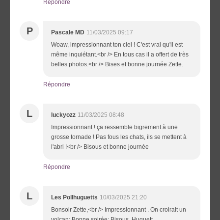
Répondre
P
Pascale MD
11/03/2025 09:17
Woaw, impressionnant ton ciel ! C'est vrai qu'il est
même inquiétant.<br /> En tous cas il a offert de très
belles photos.<br /> Bises et bonne journée Zette.
Répondre
L
luckyozz
11/03/2025 08:48
Impressionnant ! ça ressemble bigrement à une
grosse tornade ! Pas fous les chats, ils se mettent à
l'abri !<br /> Bisous et bonne journée
Répondre
L
Les Pollhuguetts
10/03/2025 21:20
Bonsoir Zette,<br /> Impressionnant . On croirait un
volcan; Bonne soirée; Bisous. Huguett