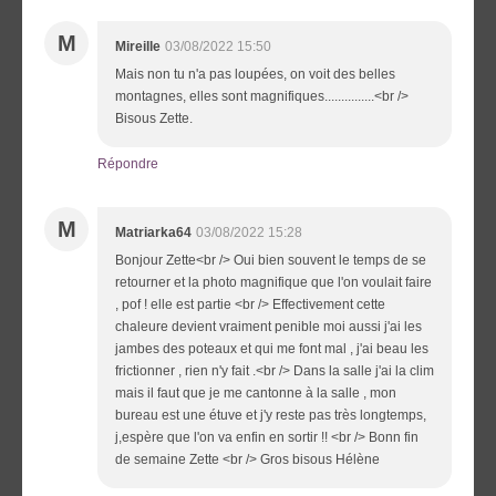
M
Mireille
03/08/2022 15:50
Mais non tu n'a pas loupées, on voit des belles
montagnes, elles sont magnifiques...............<br />
Bisous Zette.
Répondre
M
Matriarka64
03/08/2022 15:28
Bonjour Zette<br /> Oui bien souvent le temps de se
retourner et la photo magnifique que l'on voulait faire
, pof ! elle est partie <br /> Effectivement cette
chaleure devient vraiment penible moi aussi j'ai les
jambes des poteaux et qui me font mal , j'ai beau les
frictionner , rien n'y fait .<br /> Dans la salle j'ai la clim
mais il faut que je me cantonne à la salle , mon
bureau est une étuve et j'y reste pas très longtemps,
j,espère que l'on va enfin en sortir !! <br /> Bonn fin
de semaine Zette <br /> Gros bisous Hélène