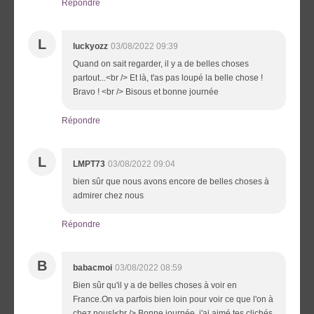
Répondre
L
luckyozz
03/08/2022 09:39
Quand on sait regarder, il y a de belles choses
partout...<br /> Et là, t'as pas loupé la belle chose !
Bravo ! <br /> Bisous et bonne journée
Répondre
L
LMPT73
03/08/2022 09:04
bien sûr que nous avons encore de belles choses à
admirer chez nous
Répondre
B
babacmoi
03/08/2022 08:59
Bien sûr qu'il y a de belles choses à voir en
France.On va parfois bien loin pour voir ce que l'on à
chez nous!<br /> Bonne journée .j'ai aimé tes clichés.