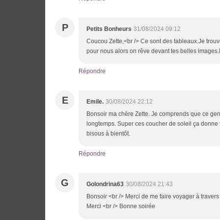
P
Petits Bonheurs
31/08/2024 09:12
Coucou Zette,<br /> Ce sont des tableaux.Je trouve 
pour nous alors on rêve devant tes belles images
Répondre
E
Emile.
30/08/2024 22:12
Bonsoir ma chère Zette. Je comprends que ce genr
longtemps. Super ces coucher de soleil ça donne 
bisous à bientôt.
Répondre
G
Golondrina63
30/08/2024 21:43
Bonsoir <br /> Merci de me faire voyager à traver
Merci <br /> Bonne soirée