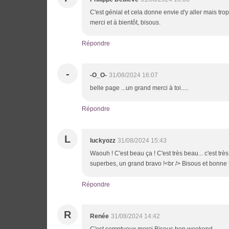
C'est génial et cela donne envie d'y aller mais tro
merci et à bientôt, bisous.
Répondre
-
-O_O-
31/08/2024 16:07
belle page ...un grand merci à toi.....
Répondre
L
luckyozz
31/08/2024 15:43
Waouh ! C'est beau ça ! C'est très beau... c'est trè
superbes, un grand bravo !<br /> Bisous et bonne 
Répondre
R
Renée
31/08/2024 14:42
C'est somptueux merci Bisous bon weekend