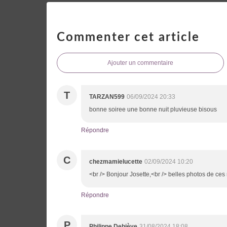
Commenter cet article
Ajouter un commentaire
T
TARZAN599
06/09/2024 20:33
bonne soiree une bonne nuit pluvieuse bisous
Répondre
C
chezmamielucette
02/09/2024 10:20
<br /> Bonjour Josette,<br /> belles photos de ces
Répondre
P
Philippe Debiève
31/08/2024 18:08