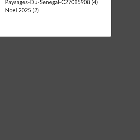
Paysages-Du-Senegal-C27085908
(4)
Noel 2025
(2)