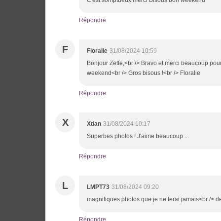
Répondre
F
Floralie
31/08/2024 10:59
Bonjour Zette,<br /> Bravo et merci beaucoup pour
weekend<br /> Gros bisous !<br /> Floralie
Répondre
X
Xtian
31/08/2024 10:17
Superbes photos ! J'aime beaucoup ...
Répondre
L
LMPT73
31/08/2024 09:20
magnifiques photos que je ne ferai jamais<br /> d
Répondre