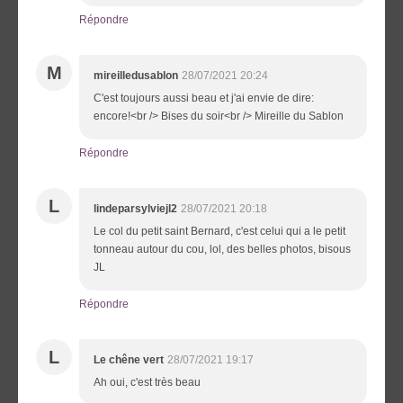
Répondre
M
mireilledusablon
28/07/2021 20:24
C'est toujours aussi beau et j'ai envie de dire:
encore!<br /> Bises du soir<br /> Mireille du Sablon
Répondre
L
lindeparsylviejl2
28/07/2021 20:18
Le col du petit saint Bernard, c'est celui qui a le petit
tonneau autour du cou, lol, des belles photos, bisous
JL
Répondre
L
Le chêne vert
28/07/2021 19:17
Ah oui, c'est très beau