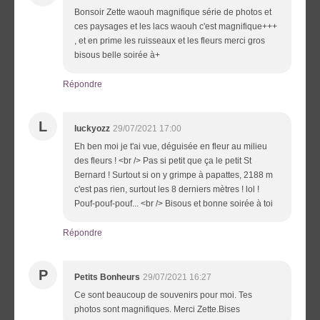
Bonsoir Zette waouh magnifique série de photos et
ces paysages et les lacs waouh c'est magnifique+++
, et en prime les ruisseaux et les fleurs merci gros
bisous belle soirée à+
Répondre
L
luckyozz
29/07/2021 17:00
Eh ben moi je t'ai vue, déguisée en fleur au milieu
des fleurs ! <br /> Pas si petit que ça le petit St
Bernard ! Surtout si on y grimpe à papattes, 2188 m
c'est pas rien, surtout les 8 derniers mètres ! lol !
Pouf-pouf-pouf... <br /> Bisous et bonne soirée à toi
Répondre
P
Petits Bonheurs
29/07/2021 16:27
Ce sont beaucoup de souvenirs pour moi. Tes
photos sont magnifiques. Merci Zette.Bises