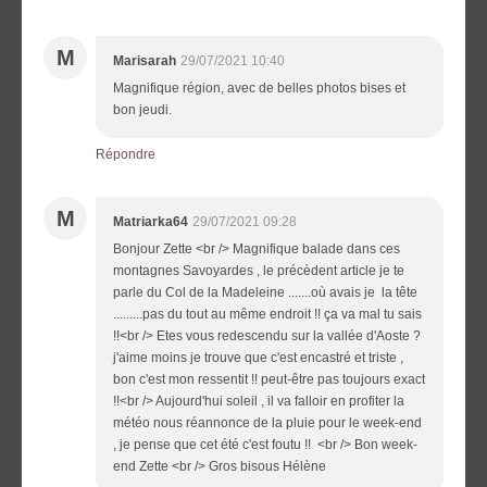
M
Marisarah
29/07/2021 10:40
Magnifique région, avec de belles photos bises et
bon jeudi.
Répondre
M
Matriarka64
29/07/2021 09:28
Bonjour Zette <br /> Magnifique balade dans ces
montagnes Savoyardes , le précèdent article je te
parle du Col de la Madeleine .......où avais je la tête
.........pas du tout au même endroit !! ça va mal tu sais
!!<br /> Etes vous redescendu sur la vallée d'Aoste ?
j'aime moins je trouve que c'est encastré et triste ,
bon c'est mon ressentit !! peut-être pas toujours exact
!!<br /> Aujourd'hui soleil , il va falloir en profiter la
météo nous réannonce de la pluie pour le week-end
, je pense que cet été c'est foutu !! <br /> Bon week-
end Zette <br /> Gros bisous Hélène