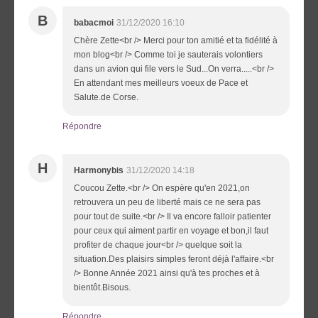
B
babacmoi
31/12/2020 16:10
Chère Zette<br /> Merci pour ton amitié et ta fidélité à
mon blog<br /> Comme toi je sauterais volontiers
dans un avion qui file vers le Sud...On verra.....<br />
En attendant mes meilleurs voeux de Pace et
Salute.de Corse.
Répondre
H
Harmonybis
31/12/2020 14:18
Coucou Zette.<br /> On espère qu'en 2021,on
retrouvera un peu de liberté mais ce ne sera pas
pour tout de suite.<br /> Il va encore falloir patienter
pour ceux qui aiment partir en voyage et bon,il faut
profiter de chaque jour<br /> quelque soit la
situation.Des plaisirs simples feront déjà l'affaire.<br
/> Bonne Année 2021 ainsi qu'à tes proches et à
bientôt.Bisous.
Répondre