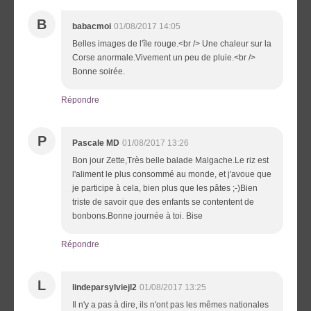
B
babacmoi
01/08/2017 14:05
Belles images de l'île rouge.<br /> Une chaleur sur la
Corse anormale.Vivement un peu de pluie.<br />
Bonne soirée.
Répondre
P
Pascale MD
01/08/2017 13:26
Bon jour Zette,Très belle balade Malgache.Le riz est
l'aliment le plus consommé au monde, et j'avoue que
je participe à cela, bien plus que les pâtes ;-)Bien
triste de savoir que des enfants se contentent de
bonbons.Bonne journée à toi. Bise
Répondre
L
lindeparsylviejl2
01/08/2017 13:25
Il n'y a pas à dire, ils n'ont pas les mêmes nationales