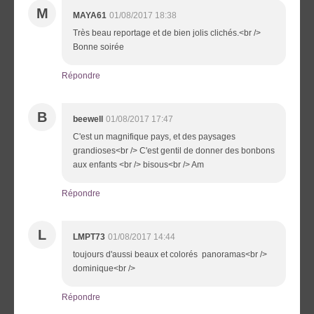
M
MAYA61
01/08/2017 18:38
Très beau reportage et de bien jolis clichés.<br />
Bonne soirée
Répondre
B
beewell
01/08/2017 17:47
C'est un magnifique pays, et des paysages
grandioses<br /> C'est gentil de donner des bonbons
aux enfants <br /> bisous<br /> Am
Répondre
L
LMPT73
01/08/2017 14:44
toujours d'aussi beaux et colorés panoramas<br />
dominique<br />
Répondre