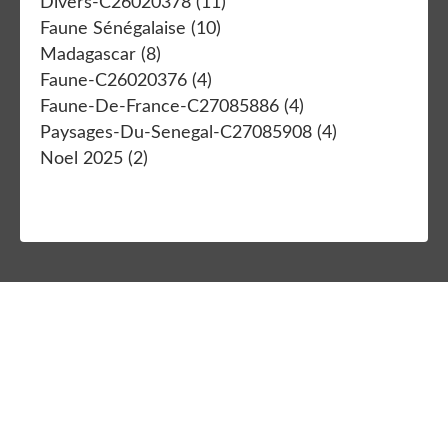
Divers-C26020378
(11)
Faune Sénégalaise
(10)
Madagascar
(8)
Faune-C26020376
(4)
Faune-De-France-C27085886
(4)
Paysages-Du-Senegal-C27085908
(4)
Noel 2025
(2)
Thème Magazine © - Hébergé par
Eklablog
Voir le profil de
zette732
sur le portail Eklablog
Top articles
Contact
Signaler un abus
C.G.U.
Cookies et données personnelles
Préférences cookies