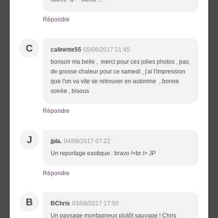
Répondre
C
calinette55
05/08/2017 21:45
bonsoir ma belle , merci pour ces jolies photos , pas
de grosse chaleur pour ce samedi , j'ai l'impression
que l'on va vite se retrouver en automne , bonne
soirée , bisous
Répondre
J
jpla.
04/08/2017 07:22
Un reportage exotique : bravo !<br /> JP
Répondre
B
BChris
03/08/2017 17:50
Un paysage montagneux plutôt sauvage ! Chris