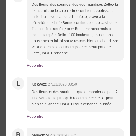
Des fleurs, des sourires, des gourmandises Zette,<br
/> magnifique le chien, <br /> un bien appétissant
mille-feuilles de ta belle-fille Zette, bravo à la
pâtissière ....<br /> Bonne continuation de ces belles
fêtes de fin d'année,<br /> Bon dimanche mais ce
matin , tempête Bella : 100 km/heure, nous allons
nous envoler lol lol <br /> restons bien au chaud .<br
/> Bises amicales et merci pour ce beau partage
Zette,<br /> Christiane
Répondre
L
luckyozz
27/12/2020 08:50
Des fleurs et des sourires... que demander de plus ?
Il ne vous reste plus qu'à recommencer le 31 pour
bien finir l'année !<br /> Bisous et bonne journée
Répondre
B
babacmoi
27/12/2020 08:41