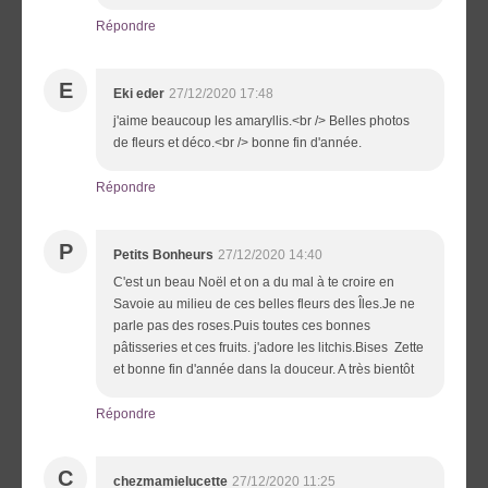
Répondre
E
Eki eder
27/12/2020 17:48
j'aime beaucoup les amaryllis.<br /> Belles photos
de fleurs et déco.<br /> bonne fin d'année.
Répondre
P
Petits Bonheurs
27/12/2020 14:40
C'est un beau Noël et on a du mal à te croire en
Savoie au milieu de ces belles fleurs des Îles.Je ne
parle pas des roses.Puis toutes ces bonnes
pâtisseries et ces fruits. j'adore les litchis.Bises Zette
et bonne fin d'année dans la douceur. A très bientôt
Répondre
C
chezmamielucette
27/12/2020 11:25