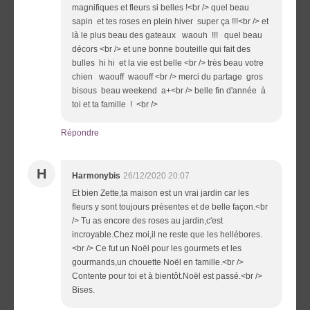
magnifiques et fleurs si belles !<br /> quel beau
sapin et tes roses en plein hiver super ça !!!<br /> et
là le plus beau des gateaux waouh !!! quel beau
décors <br /> et une bonne bouteille qui fait des
bulles hi hi et la vie est belle <br /> très beau votre
chien waouff waouff <br /> merci du partage gros
bisous beau weekend a+<br /> belle fin d'année à
toi et ta famille ! <br />
Répondre
H
Harmonybis
26/12/2020 20:07
Et bien Zette,ta maison est un vrai jardin car les
fleurs y sont toujours présentes et de belle façon.<br
/> Tu as encore des roses au jardin,c'est
incroyable.Chez moi,il ne reste que les hellébores.
<br /> Ce fut un Noël pour les gourmets et les
gourmands,un chouette Noël en famille.<br />
Contente pour toi et à bientôt.Noël est passé.<br />
Bises.