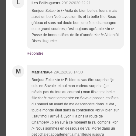
L
Les Pollhuguetts
29/12/2020 22:21
Bonjour Zette,<br /> Voilà de bien belles fleurs, mais
aussi un bon Noël avec ton fils et ta belle fille. Beau
gâteau et sans nul doute bon, une flute champagne
et de grand sourires, c'est toujours agréable.<br />
Passe de bonnes fêtes de fin d'année.<br /> A bientôt
Bises.Huguette
Répondre
M
Matriarka64
29/12/2020 14:30
Bonjour Zette <br /> Et bien tu vas être surprise ! je
suis en Savoie et oui mon cadeau surprise ( je
n'étais pas du tout au courant ) mon fils et ma belle
fille<br /> m'ont emmenée en Savoie passer les fêtes
du nouvel an avant de me descencdre dans le Var ,
tout le monde était dans la confidence <br /> bien sur
, sauf moi ! arrivé à Lyon il a pris la route de
Chambery , bien sur à ce moment la j'ai compris !<br
/> Nous sommes en dessous de Val Morel dans un
petit chalet appartenent à ma filleule jusqu'à