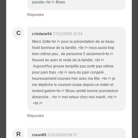
passée.<br /> Bises
Répondre
C
cristiane54
27/12/2020 10:24
Merci Zette<br /> pour la présentation de se beau
Noël bonheur de la famille ,<br /> nous aussi trop
bien même peu , de personne 5 seulement<br />
Nouvel an avec le reste de la famille ,<br />
Aujourd'hui grosse tempête pas sortir pas même
pour pain frais ,<br /> sera du pain congelé ,
heureusement courses hier avec ma fille ,<br /> je
me dépêche le courant coupe depuis ce matin et
revient galère<br /> Bisou amitié bonne journéebon
dimanche , <br /> moi retour chez moi mardi ,<br />
<br />
Répondre
R
roxan85
27/12/2020 09:37