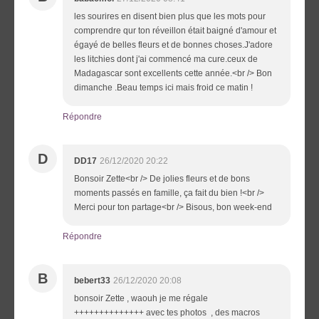
les sourires en disent bien plus que les mots pour
comprendre qur ton réveillon était baigné d'amour et
égayé de belles fleurs et de bonnes choses.J'adore
les litchies dont j'ai commencé ma cure.ceux de
Madagascar sont excellents cette année.<br /> Bon
dimanche .Beau temps ici mais froid ce matin !
Répondre
D
DD17
26/12/2020 20:22
Bonsoir Zette<br /> De jolies fleurs et de bons
moments passés en famille, ça fait du bien !<br />
Merci pour ton partage<br /> Bisous, bon week-end
Répondre
B
bebert33
26/12/2020 20:08
bonsoir Zette , waouh je me régale
++++++++++++++ avec tes photos , des macros