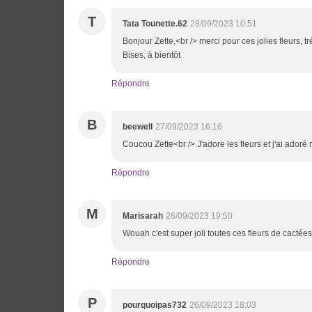
T
Tata Tounette.62
28/09/2023 10:51
Bonjour Zette,<br /> merci pour ces jolies fleurs, t
Bises, à bientôt
Répondre
B
beewell
27/09/2023 16:16
Coucou Zette<br /> J'adore les fleurs et j'ai adoré
Répondre
M
Marisarah
26/09/2023 19:50
Wouah c'est super joli toutes ces fleurs de cactée
Répondre
P
pourquoipas732
26/09/2023 18:03