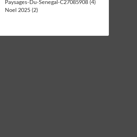
Paysages-Du-Senegal-C27085908
(4)
Noel 2025
(2)