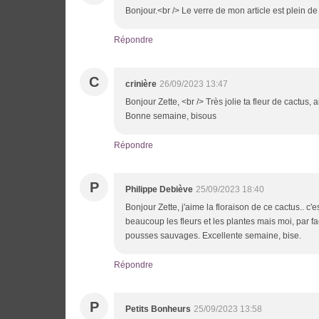
Bonjour.<br /> Le verre de mon article est plein de
Répondre
C
crinière
26/09/2023 13:47
Bonjour Zette, <br /> Très jolie ta fleur de cactus, 
Bonne semaine, bisous
Répondre
P
Philippe Debiève
25/09/2023 18:40
Bonjour Zette, j'aime la floraison de ce cactus.. c'
beaucoup les fleurs et les plantes mais moi, par fac
pousses sauvages. Excellente semaine, bise.
Répondre
P
Petits Bonheurs
25/09/2023 13:58