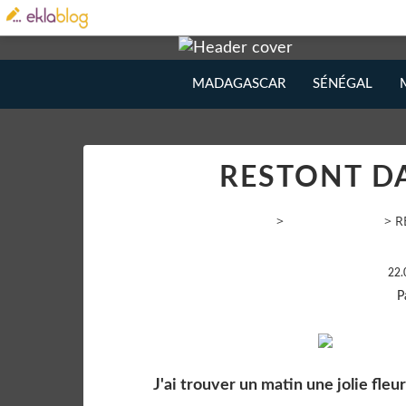
MADAGASCAR
SÉNÉGAL
RESTONT DA
VOYAGE AMATEUR PHOTOS
>
Flore de France
>
R
22.
P
J'ai trouver un matin une jolie fl