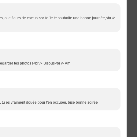
rès jolie fleurs de cactus.<br /> Je te souhaite une bonne journée,<br />
 regarder tes photos !<br /> Bisous<br /> Am
s, tu es vraiment douée pour t'en occuper, bise bonne soirée