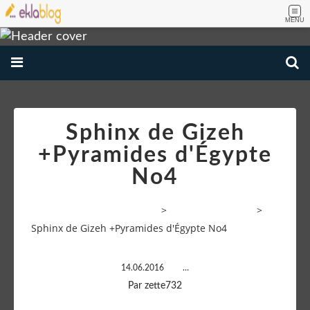
MENU
Sphinx de Gizeh
+Pyramides d'Égypte
No4
VOYAGE AMATEUR PHOTOS
>
Paysages d'Egypte
>
Sphinx de Gizeh +Pyramides d'Égypte No4
14.06.2016
…
Par zette732