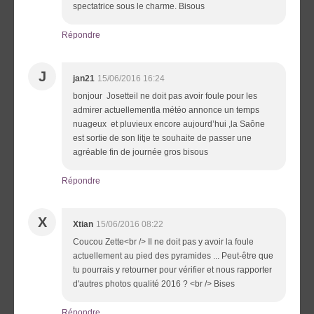
spectatrice sous le charme. Bisous
Répondre
J
jan21
15/06/2016 16:24
bonjour Josetteil ne doit pas avoir foule pour les
admirer actuellementla météo annonce un temps
nuageux et pluvieux encore aujourd’hui ,la Saône
est sortie de son litje te souhaite de passer une
agréable fin de journée gros bisous
Répondre
X
Xtian
15/06/2016 08:22
Coucou Zette<br /> Il ne doit pas y avoir la foule
actuellement au pied des pyramides ... Peut-être que
tu pourrais y retourner pour vérifier et nous rapporter
d'autres photos qualité 2016 ? <br /> Bises
Répondre