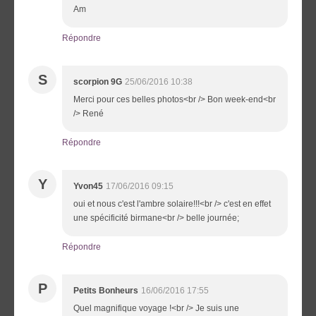
Am
Répondre
S
scorpion 9G
25/06/2016 10:38
Merci pour ces belles photos<br /> Bon week-end<br
/> René
Répondre
Y
Yvon45
17/06/2016 09:15
oui et nous c'est l'ambre solaire!!!<br /> c'est en effet
une spécificité birmane<br /> belle journée;
Répondre
P
Petits Bonheurs
16/06/2016 17:55
Quel magnifique voyage !<br /> Je suis une