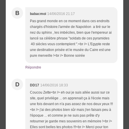
B
babacmoi
14/06/2016 21:17
Pas grand monde en ce moment dans ces endroits
chargés d'histoire.l'armée de Napoléon a tiré sur le
nez du sphinx , les imbéciles, bien que l'empereur ai
lancé sa célèbre phrase "soldats de ces pyramides
40 siècles vous contemplent ".<br /> L'Egypte reste
une destination prisée et le musée du Caire est une
pure merveille !<br /> Bonne soirée
Répondre
D
DD17
14/06/2016 18:33
Coucou Zette<br /> eh oui je suis allée aussi sur ce
site, quel privilège ... on apprenait ça à l'école mais
une fois devant on n'a pas assez de nos deux yeux !!!
<br /> j'ai des photos bien sûr mais j'en faisais peu à
l'époque ... et comme je ne suis pas prête d'y
retourner je garde mes souvenirs en mémoire !<br />
Elles sont belles tes photos !!!<br /> Merci pour ton